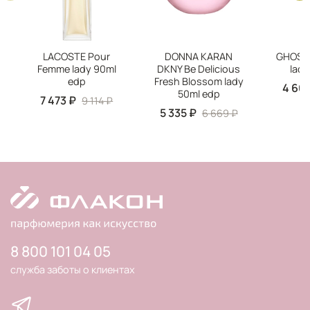
LACOSTE Pour
DONNA KARAN
GHOST 
Femme lady 90ml
DKNY Be Delicious
lady
edp
Fresh Blossom lady
4 667
50ml edp
7 473 ₽
9 114 ₽
5 335 ₽
6 669 ₽
8 800 101 04 05
служба заботы о клиентах