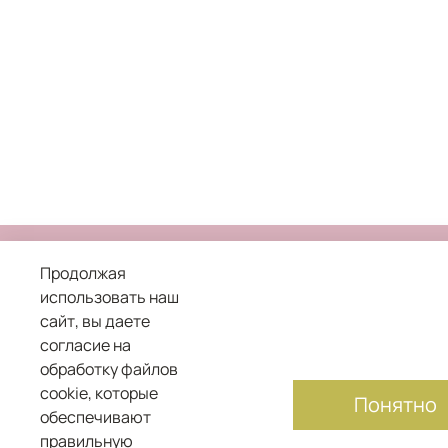
Продолжая
использовать наш
сайт, вы даете
8 800 101 04 05
согласие на
обработку файлов
служба заботы о клиентах
cookie, которые
Понятно
обеспечивают
правильную