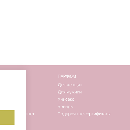
FLAKON
ПАРФЮМ
О магазине
Для женщин
Контакты
Для мужчин
Новинки
Унисекс
Акции
Бренды
Личный кабинет
Подарочные сертификаты
Корзина
Избранное