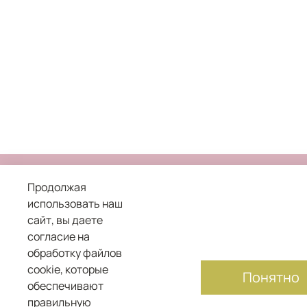
Продолжая
использовать наш
сайт, вы даете
8 800 101 04 05
согласие на
обработку файлов
служба заботы о клиентах
cookie, которые
Понятно
обеспечивают
правильную