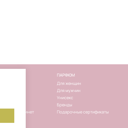
FLAKON
ПАРФЮМ
О магазине
Для женщин
Контакты
Для мужчин
Новинки
Унисекс
Акции
Бренды
Личный кабинет
Подарочные сертификаты
Корзина
Избранное