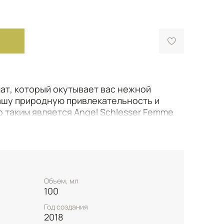
ат, который окутывает вас нежной
ашу природную привлекательность и
 таким является Angel Schlesser Femme
щенный в 2018 году и созданный
нат. Этот аромат – настоящее
точной гармонии, призванной раскрыть
с встречает яркое и освежающее
Объем, мл
 сочного зеленого яблока. Эта
100
ловно пробуждает чувства, предвещая
Год создания
2018