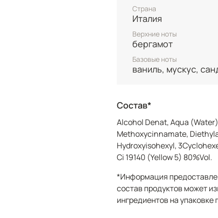
Затем аромат раскрыва
Страна
роскошный букет. Нежн
Италия
экзотический иланг-ил
Верхние ноты
создавая утонченную и
бергамот
аромата – ода женской 
Базовые ноты
ваниль, мускус, сан
И, наконец, шлейф Ange
ощущение тепла и глуб
и благородное сандало
обволакивающую базу, 
Состав*
оставляя после себя н
Alcohol Denat, Aqua (Water)
Methoxycinnamate, Diethyla
Angel Schlesser Femme 
секрет притягательнос
Hydroxyisohexyl, 3Cyclohexe
индивидуальность и по
Ci 19140 (Yellow 5) 80%Vol.
себе окунуться в эту 
*Информация предоставлен
почувствовать себя по
состав продуктов может из
ингредиентов на упаковке 