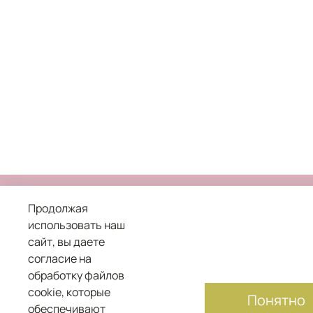
Продолжая
использовать наш
сайт, вы даете
8 800 101 04 05
согласие на
обработку файлов
служба заботы о клиентах
cookie, которые
Понятно
обеспечивают