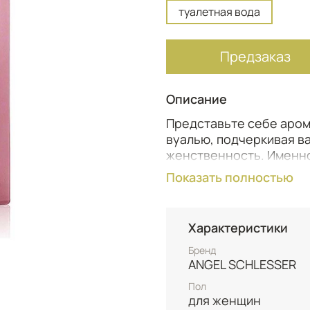
туалетная вода
Предзаказ
Описание
Представьте себе аром
вуалью, подчеркивая в
женственность. Именно
Adorable, парфюм, выпу
Показать полностью
талантливой Элизой Бе
воплощение сладко-цве
вашу уникальность.
Характеристики
С первых мгновений ва
Бренд
дуновение бергамота и
ANGEL SCHLESSER
искрящаяся свежесть с
Пол
нечто особенное.
для женщин