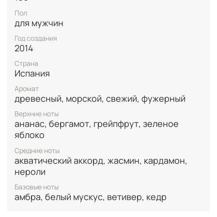
яблока, создающих цитрусовую свежую
Пол
элегантность. Сердце аромата раскрывается
для мужчин
изысканными нотами нероли, жасмина, кардамона
и акватического аккорда, где пряные мотивы
Год создания
кардамона переплетаются со страстью жасмина и
2014
прохладой морских акцентов. Завершается эта
Страна
королевская композиция сильной и мужественной
Испания
базой из кедра, ветивера, белого мускуса и
амбрового аккорда.
Аромат
древесный, морской, свежий, фужерный
Верхние ноты
ананас, бергамот, грейпфрут, зеленое
яблоко
Средние ноты
акватический аккорд, жасмин, кардамон,
нероли
Базовые ноты
амбра, белый мускус, ветивер, кедр