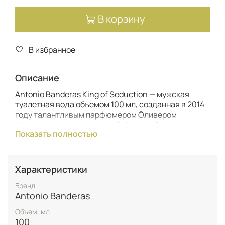
В корзину
В избранное
Описание
Antonio Banderas King of Seduction — мужская
туалетная вода объемом 100 мл, созданная в 2014
году талантливым парфюмером Оливером
Креспом, представляет собой свежий и
Показать полностью
уникальный аромат, который погружает в
интенсивное и завораживающее обоняние. Этот
древесный фужерный аромат воплощает истинное
значение соблазна и является ароматом,
Характеристики
достойным короля, заключенным в элегантный и
изысканный синий флакон.
Бренд
Antonio Banderas
Композиция открывается яркой и оптимистичной
Объем, мл
симфонией цитрусовых и фруктовых верхних нот
100
из бергамота, ананаса, грейпфрута и зеленого