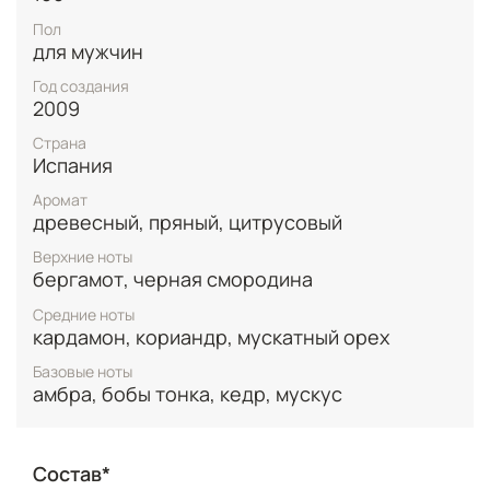
душистой черной смородины, интригуя и начиная
Пол
искусную игру обольщения. Сердце аромата
для мужчин
пробуждает желание соблазнительной пряностью
кориандра, остротой мускатного ореха и
Год создания
пикантной горчинкой кардамона, создавая
2009
знойную и страстную середину композиции.
Страна
Завершается этот ночной соблазнитель чистым
Испания
кедровым дыханием, которое сливается с
афродизиачным терпко-сладостным звучанием
Аромат
бобов тонка, смолистой амбры и бархатистого
древесный, пряный, цитрусовый
мускуса, превращаясь в томный афродизиачный
эликсир.
Верхние ноты
бергамот, черная смородина
Средние ноты
кардамон, кориандр, мускатный орех
Базовые ноты
амбра, бобы тонка, кедр, мускус
Состав*