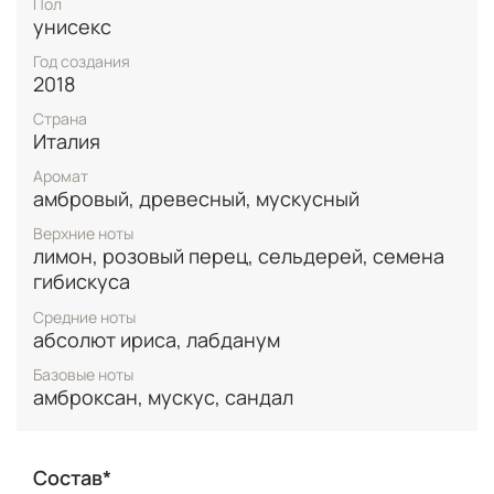
Пол
звучание гармоничная база из сандалового
унисекс
дерева, амброксана и мускуса, создающая
стойкий и обволакивающий шлейф. Уместен днём и
Год создания
вечером, особенно в прохладное время года.
2018
Аромат гармонирует с минималистичным стилем,
Страна
строгим гардеробом и элегантными вечерними
Италия
образами, подчёркивая утончённость и
индивидуальность своего владельца.
Аромат
амбровый, древесный, мускусный
Верхние ноты
лимон, розовый перец, сельдерей, семена
гибискуса
Средние ноты
абсолют ириса, лабданум
Базовые ноты
амброксан, мускус, сандал
Состав*