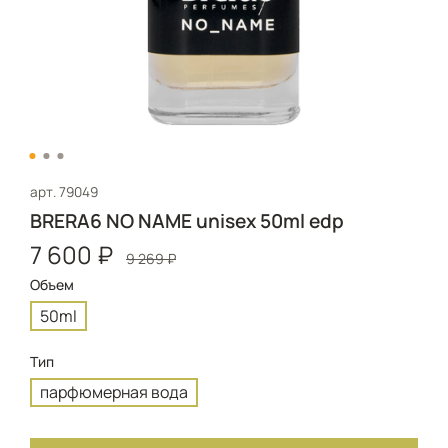
арт.
79049
BRERA6 NO NAME unisex 50ml edp
7 600 ₽
9 269 ₽
Объем
50ml
Тип
парфюмерная вода