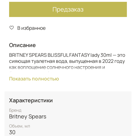
Предзаказ
В избранное
Описание
BRITNEY SPEARS BLISSFUL FANTASY lady 30ml — это
сияющая туалетная вода, выпущенная в 2022 году
как воплощение солнечного настроения и
безмятежности. Аромат относится к группе
Показать полностью
цветочные фруктовые и приглашает в настоящий
«ольфакторный отпуск» на райский остров.
Созданная парфюмером Жиль Клавьен (Gil
Clavien), эта композиция стала ярким
Характеристики
дополнением легендарной коллекции Fantasy.
Дизайн флакона в теплых желто-оранжевых тонах
Бренд
с кристаллами подчеркивает жизнерадостный
Britney Spears
характер парфюма, делая его идеальным
Объем, мл
аксессуаром для современной женщины,
30
стремящейся к гармонии и счастью.