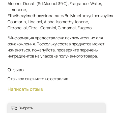
Alcohol, Denat. (Sd Alcohol 39 C), Fragrance, Water,
кто ищет светлый, позитивный аромат, способный
мгновенно поднять настроение и подарить
Limonene,
чувство беззаботного блаженства.
Ethylhexylmethoxycinnamate/Butylmethoxydibenzoylimet
Coumarin, Linalool, Alpha-Isomethyl Ionone,
Citronellol, Citral, Geraniol, Cinnamal, Eugenol.
*Информация предоставлена исключительно для
ознакомления. Поскольку состав продуктов может
изменяться, пожалуйста, проверяйте перечень
ингредиентов на упаковке полученного товара.
Отзывы
Отзывов еще никто не оставлял
Написать отзыв
Выбрать