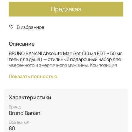
Предзаказ
В избранное
Описание
BRUNO BANANI Absolute Man Set (30 мл EDT + 50 мл
гель для душа) — стильный подарочный набор для
уверенного и энергичного мужчины. Композиция
туалетной воды открывается сочными акцентами
Показать полностью
мандарина и грейпфрута, дополненными пряной
свежестью чёрного перца. В сердце аромата
звучат ноты листа фиалки и ландыша, создающие
современный и динамичный характер. Тёплая база
Характеристики
из древесных аккордов, бобов тонка, ванили и
амбры формирует стойкий и соблазнительный
Бренд
шлейф.
Bruno Banani
Объем, мл
Гель для душа повторяет аромат туалетной воды,
80
мягко очищает кожу и усиливает звучание