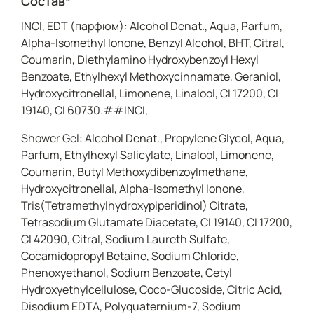
Состав*
INCI, EDT (парфюм): Alcohol Denat., Aqua, Parfum,
Alpha-Isomethyl Ionone, Benzyl Alcohol, BHT, Citral,
Coumarin, Diethylamino Hydroxybenzoyl Hexyl
Benzoate, Ethylhexyl Methoxycinnamate, Geraniol,
Hydroxycitronellal, Limonene, Linalool, CI 17200, CI
19140, CI 60730.##INCI,
Shower Gel: Alcohol Denat., Propylene Glycol, Aqua,
Parfum, Ethylhexyl Salicylate, Linalool, Limonene,
Coumarin, Butyl Methoxydibenzoylmethane,
Hydroxycitronellal, Alpha-Isomethyl Ionone,
Tris(Tetramethylhydroxypiperidinol) Citrate,
Tetrasodium Glutamate Diacetate, CI 19140, CI 17200,
CI 42090, Citral, Sodium Laureth Sulfate,
Cocamidopropyl Betaine, Sodium Chloride,
Phenoxyethanol, Sodium Benzoate, Cetyl
Hydroxyethylcellulose, Coco-Glucoside, Citric Acid,
Disodium EDTA, Polyquaternium-7, Sodium