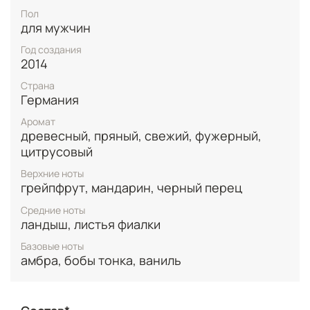
парфюма, создавая гармоничное и длительное
Пол
впечатление.
для мужчин
Этот набор идеально подойдёт для повседневного
Год создания
использования и станет отличным подарком
2014
мужчине, ценящему свежесть, энергетику и
Страна
современный стиль.
Германия
Аромат
древесный, пряный, свежий, фужерный,
цитрусовый
Верхние ноты
грейпфрут, мандарин, черный перец
Средние ноты
ландыш, листья фиалки
Базовые ноты
амбра, бобы тонка, ваниль