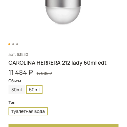
арт.
63530
CAROLINA HERRERA 212 lady 60ml edt
11 484 ₽
14 005 ₽
Объем
30ml
60ml
Тип
туалетная вода