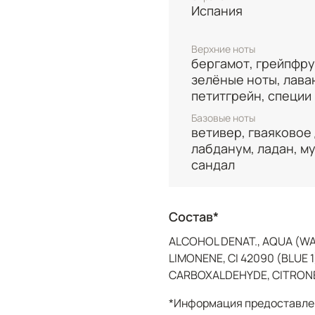
Испания
мужественность. Заве
шлейфом из белого мус
ладана, травянистого в
Верхние ноты
бергамот, грейпфру
лабданума, создавая з
зелёные ноты, лава
на протяжении всего дн
петитгрейн, специи
Базовые ноты
ветивер, гваяковое
лабданум, ладан, му
сандал
Состав*
ALCOHOL DENAT., AQUA (WA
LIMONENE, CI 42090 (BLUE
CARBOXALDEHYDE, CITRONEL
*Информация предоставлен