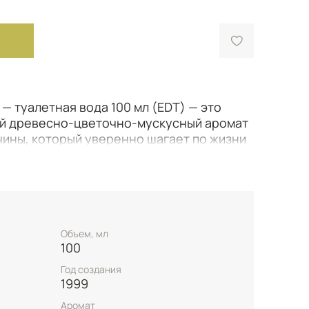
n — туалетная вода 100 мл (EDT) — это
ый древесно-цветочно-мускусный аромат
ины, который уверенно шагает по жизни
чет. Созданный в 1999 году талантливыми
 Морильясом, Розендо Матеу и Энн
аскрывается свежими и бодрящими
, цитрусовых грейпфрута и бергамота,
Объем, мл
ных специй и петитгрейна, создавая
100
 динамичности. В сердце композиции
Год создания
игинальные ноты цветочной гардении и
1999
пряным имбирем и благородным шалфеем,
Аромат
ной воде глубину, силу и