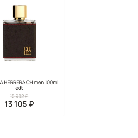
A HERRERA CH men 100ml
edt
15 982 ₽
13 105 ₽