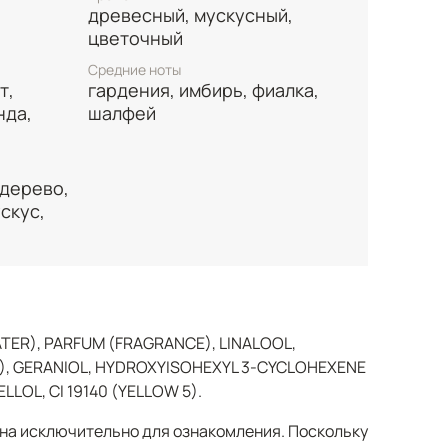
древесный, мускусный,
ршается аромат стойким и насыщенным
цветочный
куса, благородного сандала, смолистого
етивера, древесного гваяка и теплого
Средние ноты
т,
гардения, имбирь, фиалка,
апоминающийся и привлекательный след
нда,
шалфей
я.
 дерево,
скус,
TER), PARFUM (FRAGRANCE), LINALOOL,
 1), GERANIOL, HYDROXYISOHEXYL 3-CYCLOHEXENE
LOL, CI 19140 (YELLOW 5).
а исключительно для ознакомления. Поскольку