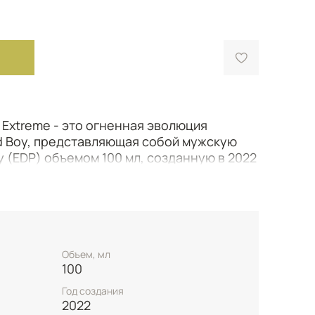
y Extreme - это огненная эволюция
d Boy, представляющая собой мужскую
(EDP) объемом 100 мл, созданную в 2022
оматический древесный аромат
ироду современного мужчины,
лу и чувствительность, уверенность и
ванной воды открывается необычными
Объем, мл
тического шалфея и экзотического
100
ее и бодрящее начало с пряными
Год создания
мата раскрывается смелым сочетанием
2022
бокого абсолюта какао, создавая дерзкое