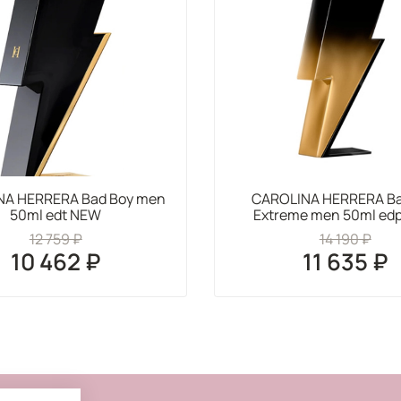
NA HERRERA Bad Boy men
CAROLINA HERRERA Ba
50ml edt NEW
Extreme men 50ml ed
12 759 ₽
14 190 ₽
10 462 ₽
11 635 ₽