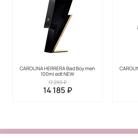
CAROLINA HERRERA Bad Boy men
CAROLI
100ml edt NEW
17 299 ₽
14 185 ₽