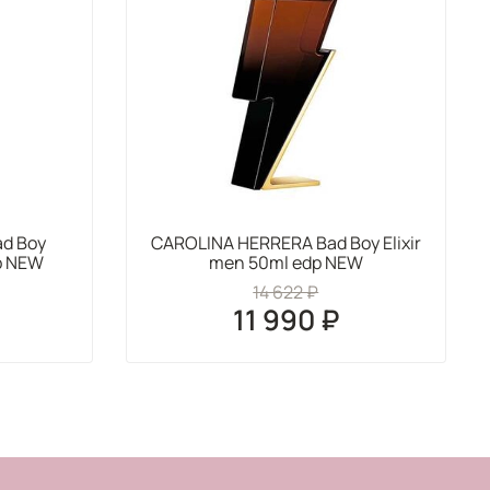
d Boy
CAROLINA HERRERA Bad Boy Elixir
p NEW
men 50ml edp NEW
14 622 ₽
11 990 ₽