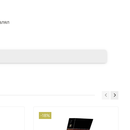
влял
-18%