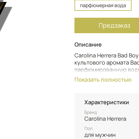
парфюмерная вода
Предзаказ
Описание
Carolina Herrera Bad Bo
культового аромата Ba
парфюмированную воду 
году. Этот янтарно-ар
Показать полностью
воплощает дерзкую пр
сочетающего в себе си
расслабленность.
Характеристики
Композиция парфюмиро
Бренд
верхними нотами арома
Carolina Herrera
имбиря, создавая свеж
Пол
акцентами. Сердце аро
для мужчин
теплого ветивера и глу