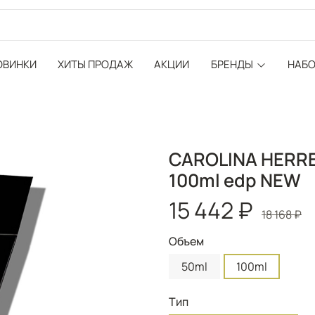
ОВИНКИ
ХИТЫ ПРОДАЖ
АКЦИИ
БРЕНДЫ
НАБ
CAROLINA HERRE
100ml edp NEW
15 442 ₽
18 168 ₽
Объем
50ml
100ml
Тип