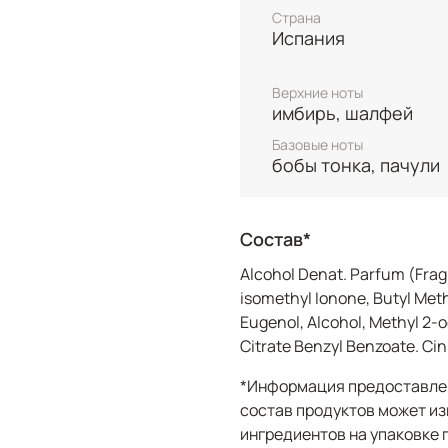
Страна
напряжение между свеж
Испания
неожиданные и чувстве
кремовые древесные но
ароматической землист
Верхние ноты
имбирь, шалфей
опьяняющий шлейф.
Базовые ноты
бобы тонка, пачули
Состав*
Alcohol Denat. Parfum (Frag
isomethyl Ionone, Butyl Met
Eugenol, Alcohol, Methyl 2-
Citrate Benzyl Benzoate. Ci
*Информация предоставлен
состав продуктов может из
ингредиентов на упаковке 