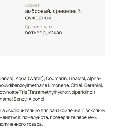
Аромат
естью и теплом, добавляя композиции
амбровый, древесный,
нные оттенки. Завершают звучание
фужерный
ты бобов тонка в сочетании с пряной
остью пачули, создавая долгоиграющий и
Средние ноты
ветивер, какао
rance), Aqua (Water), Coumarin, Linalool, Alpha-
hoxydibenzoylmethane Limonene, Citral, Geraniol,
octynoate Tris(Tetramethylhydroxypiperidinol)
nnamal Benzyl Alcohol.
а исключительно для ознакомления. Поскольку
меняться, пожалуйста, проверяйте перечень
полученного товара.