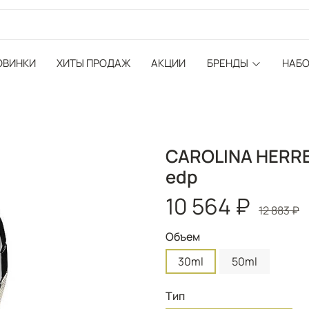
ОВИНКИ
ХИТЫ ПРОДАЖ
АКЦИИ
БРЕНДЫ
НАБ
CAROLINA HERRER
edp
10 564 ₽
12 883 ₽
Объем
30ml
50ml
Тип