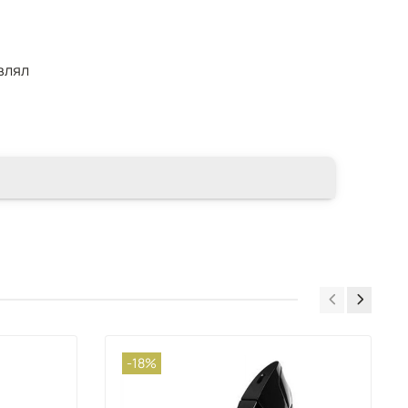
влял
-18%