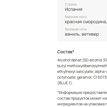
настоящим козырем в р
Страна
Квентина Биша, открывая
Испания
Good Girl роза раскрыв
Верхние ноты
нежными и бархатистым
красная смородина,
красной помаде.
Базовые ноты
ваниль, ветивер
Завершающий штрих – л
аккорд, знакомый по му
Good Girl Suprême, пр
современное звучание,
Состав*
оттенками ванили. Very 
Аlcohol denat (SD alcohol 3
ингредиенты и высочай
butyl methoxydibenzoylmeth
идеальное дополнение 
ethylhexyl salicylate; alpha
Флакон в форме туфельк
octynoate; geraniol; CI 6073
года, теперь обрел нов
(BLUE 1).
в лакированном красно
*Информация предоставлен
визитной карточкой Car
состав продуктов может из
коллекциях бренда. Это
ингредиентов на упаковке 
аромата, а настоящий о