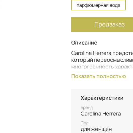
парфюмерная вода
Предзаказ
Описание
Carolina Herrera предст
который переосмыслив
многогранность характе
Этот аромат – настоящ
Показать полностью
встречается с неожида
Very Good Girl – это ц
Характеристики
ноты красной смородин
экзотическим личи, соз
Бренд
решимости.
Carolina Herrera
Пол
В сердце аромата расцв
для женщин
и легендами. Ее всеоб