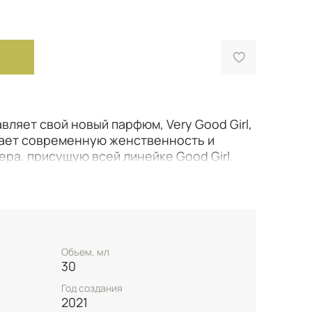
авляет свой новый парфюм, Very Good Girl,
ает современную женственность и
ра, присущую всей линейке Good Girl.
ее произведение искусства, где роскошь
нными сочетаниями.
веточно-фруктовая симфония. Начальные
ы звучат смело и уверенно, дополняясь
давая дуэт, который придает сил и
Объем, мл
30
Год создания
етает роза – цветок, окутанный тайнами
2021
ъемлющий и соблазнительный аромат стал