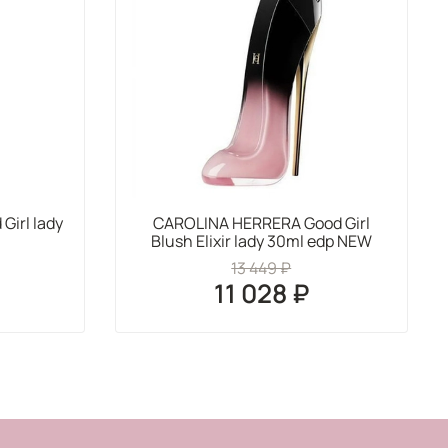
irl lady
CAROLINA HERRERA Good Girl
Blush Elixir lady 30ml edp NEW
13 449 ₽
11 028 ₽