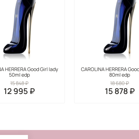
A HERRERA Good Girl lady
CAROLINA HERRERA Good G
50ml edp
80ml edp
15 848 ₽
18 680 ₽
12 995 ₽
15 878 ₽