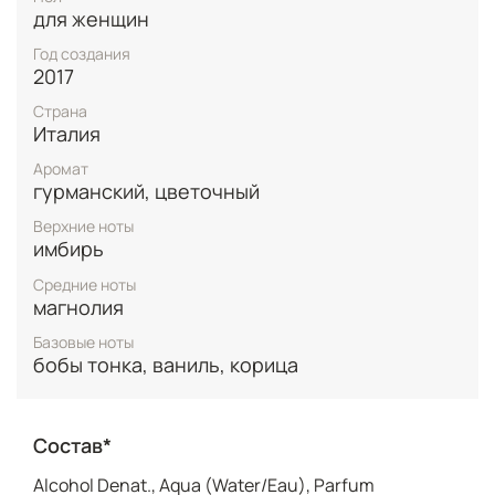
выбором для дневного использования в теплое
для женщин
время года.
Год создания
2017
Страна
Италия
Аромат
гурманский, цветочный
Верхние ноты
имбирь
Средние ноты
магнолия
Базовые ноты
бобы тонка, ваниль, корица
Состав*
Alcohol Denat., Aqua (Water/Eau), Parfum