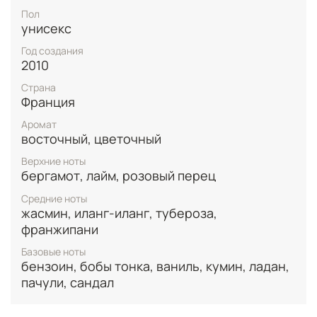
Пол
Композиция аромата раскрывается свежими
унисекс
верхними нотами лайма, пикантного розового
перца и цитрусового бергамота, создавая яркий и
Год создания
бодрящий старт, затем в сердце расцветает
2010
экзотический цветочный букет из нежного
Страна
франжипани, сладкого иланг-иланга, насыщенного
Франция
жасмина и пьянящей туберозы, добавляя аромату
тропическую чувственность и глубину, а в базе
Аромат
звучат теплые аккорды кремовой ванили,
восточный, цветочный
благородного сандала, смолистого бензоина,
сладких бобов тонка, дымного ладана, пряного
Верхние ноты
бергамот, лайм, розовый перец
кумина и землистых пачули, формируя стойкий и
обволакивающий шлейф.
Средние ноты
жасмин, иланг-иланг, тубероза,
франжипани
Базовые ноты
бензоин, бобы тонка, ваниль, кумин, ладан,
пачули, сандал