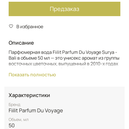
Предзаказ
В избранное
Описание
Парфюмерная вода Fiilit Parfum Du Voyage Surya -
Bali в объеме 50 мл — это унисекс аромат из группы
восточных цветочных, выпущенный в 2010-х годах
и вдохновленный магией острова Бали с его
Показать полностью
солнечными пляжами, духовными традициями и
экзотической природой. Бренд Fiilit Parfum Du
Voyage известен как "зеленый" и этичный: он
фокусируется на натуральных, веганских
Характеристики
формулах (на 87-100% из природных
ингредиентов), cruelty-free (сертифицирован
Бренд
PETA), без фталатов и парабенов, с акцентом на
Fiilit Parfum Du Voyage
поддержку местных производителей и
Объем, мл
экологичную упаковку, что делает его выбором
50
для осознанных любителей парфюмерии.