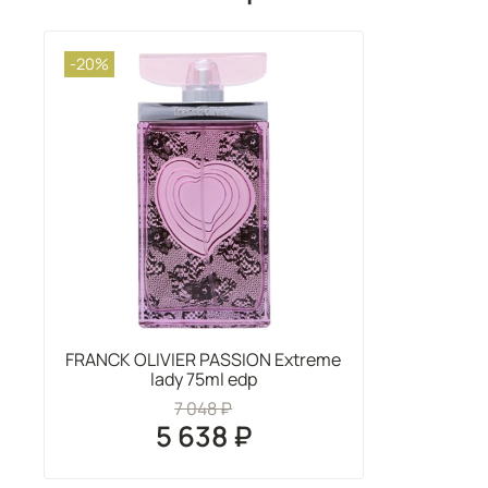
-20%
FRANCK OLIVIER PASSION Extreme
lady 75ml edp
7 048 ₽
5 638 ₽