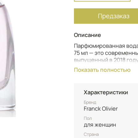
Предзаказ
Описание
Парфюмированная вода F
75 мл — это современн
выпущенный в 2018 году
уверенных в себе женщ
Показать полностью
женственность и мягкос
для того, чтобы сопро
дня. Флакон лаконично
Характеристики
радостного характера а
Бренд
Верхние ноты представ
Franck Olivier
личи и лимона, который
Пол
фруктовое открытие. В
для женщин
турецкой розы и ланды
Страна
слегка романтическую 