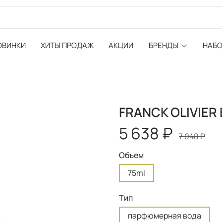
ОВИНКИ
ХИТЫ ПРОДАЖ
АКЦИИ
БРЕНДЫ
НАБ
FRANCK OLIVIER B
5 638 ₽
7 048 ₽
Объем
75ml
Тип
парфюмерная вода