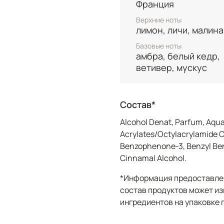
Франция
аккорде белого кедра, 
чему Bella звучит боле
Верхние ноты
лимон, личи, малина
чуть дымковый древесн
Базовые ноты
Стойкость Franck Olivie
амбра, белый кедр,
с достаточно заметным
ветивер, мускус
аромат удобным для по
Bella раскрывается весн
летнюю погоду, когда 
Состав*
гармонично. Этот парф
своем ценовом сегменте
Alcohol Denat, Parfum, Aqua
женственный аромат с 
Acrylates/Octylacrylamide C
сердцем и мягкой древ
Benzophenone-3, Benzyl Ben
Cinnamal Alcohol.
*Информация предоставлен
состав продуктов может из
ингредиентов на упаковке 