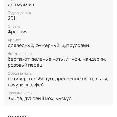
гальбанума и шалфея. Базовые ноты включают
для мужчин
мускус, дубовый мох и амбру, придавая аромату
глубину и стойкость. Этот парфюм идеально
Год создания
подходит для теплой погоды, обеспечивая
2011
освежающее и бодрящее ощущение.
Страна
Франция
Аромат
древесный, фужерный, цитрусовый
Верхние ноты
бергамот, зеленые ноты, лимон, мандарин,
розовый перец
Средние ноты
ветивер, гальбанум, древесные ноты, дыня,
пачули, шалфей
Базовые ноты
амбра, дубовый мох, мускус