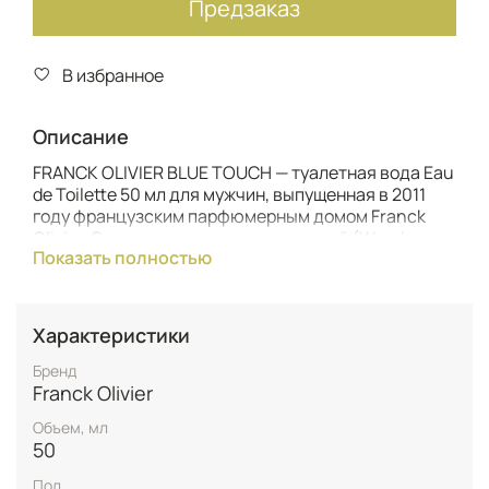
Предзаказ
В избранное
Описание
FRANCK OLIVIER BLUE TOUCH — туалетная вода Eau
de Toilette 50 мл для мужчин, выпущенная в 2011
году французским парфюмерным домом Franck
Olivier. Этот древесно-ароматический (Woody
Показать полностью
Aromatic) аромат вдохновлен королевским синим
цветом — символом безграничной власти,
благородства и уверенности в себе. Парфюм
относится к элитному сегменту премиальной
Характеристики
парфюмерии и идеально подходит для весенне-
летнего сезона.
Бренд
Franck Olivier
Аромат открывается яркими цитрусовыми нотами
Объем, мл
лимона, бергамота, зеленых аккордов, мандарина
50
и розового перца. В сердце композиции звучат
аккорды дыни, пачули, древесных нот, ветивера,
Пол