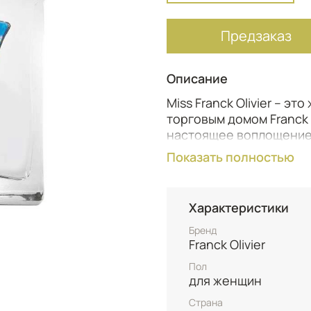
Предзаказ
Описание
Miss Franck Olivier – э
торговым домом Franck O
настоящее воплощение 
мгновенно поднять нас
Показать полностью
цветения.
Miss Franck Olivier – э
Характеристики
которая ценит утончен
каждым моментом. Он и
Бренд
прогулок, романтически
Franck Olivier
добавить немного волш
Пол
себе окунуться в мир св
для женщин
Страна