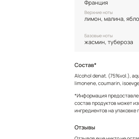
Франция
Верхние ноты
лимон, малина, ябл
Базовые ноты
жасмин, тубероза
Состав*
Аlcohol denat. (75%vol.), aq
limonene, coumarin, isoevgen
*Информация предоставлен
состав продуктов может из
ингредиентов на упаковке 
Отзывы
Отзывов еще никто не оста