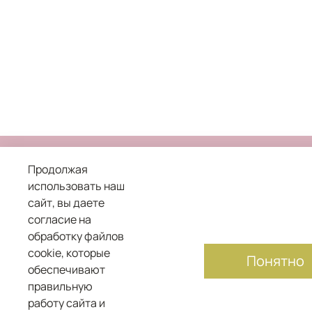
Продолжая
использовать наш
сайт, вы даете
8 800 101 04 05
согласие на
обработку файлов
служба заботы о клиентах
cookie, которые
Понятно
обеспечивают
правильную
работу сайта и