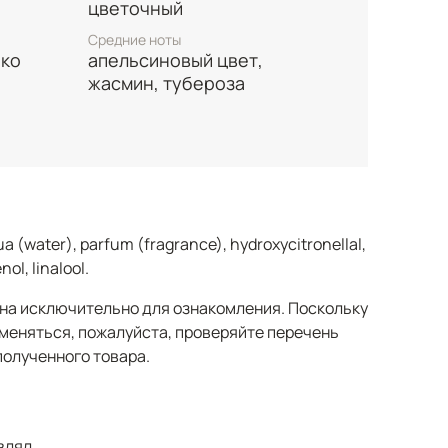
цветочный
Средние ноты
око
апельсиновый цвет,
жасмин, тубероза
ua (water), parfum (fragrance), hydroxycitronellal,
ol, linalool.
а исключительно для ознакомления. Поскольку
меняться, пожалуйста, проверяйте перечень
полученного товара.
влял