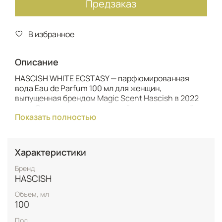
Предзаказ
В избранное
Описание
HASCISH WHITE ECSTASY — парфюмированная
вода Eau de Parfum 100 мл для женщин,
выпущенная брендом Magic Scent Hascish в 2022
году. Это восточно-цветочный аромат, который
Показать полностью
соединяет гурманскую теплоту с изысканной
элегантностью, создавая образ женщины —
уверенной, чувственной и загадочной. Он
гармонично сочетает сливочную ванильно-
Характеристики
шоколадную глубину с чувственной цветочной
мягкостью и идеально подходит для холодных
Бренд
вечеров, свиданий и особых случаев, когда
HASCISH
хочется подчеркнуть элегантность и внутреннюю
Объем, мл
силу.
100
Композиция открывается насыщенными
Пол