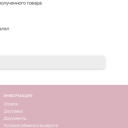
оличеством способов.
полученного товара.
влял
ИНФОРМАЦИЯ
Оплата
Доставка
Документы
Условия обмена и возврата