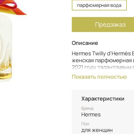
парфюмерная вода
Предзаказ
Описание
Hermes Twilly d'Hermès 
женская парфюмерная в
2021 году талантливым
легендарного французс
Показать полностью
древесно-пряный арома
солнечный и радостный
культового Twilly d'He
Характеристики
женщинам, которые пер
свежесть, непосредств
Бренд
Hermes
открывается сияющими
создавая нежное и луч
Пол
оттенками. Сердце рас
для женщин