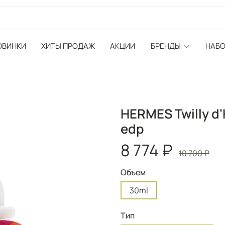
ОВИНКИ
ХИТЫ ПРОДАЖ
АКЦИИ
БРЕНДЫ
НАБ
HERMES Twilly d
edp
8 774 ₽
10 700 ₽
Объем
30ml
Тип