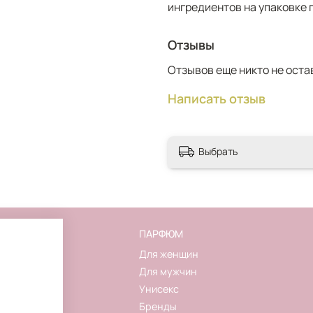
носить бесчисленным к
ингредиентов на упаковке 
Отзывы
Отзывов еще никто не оста
Написать отзыв
Выбрать
FLAKON
ПАРФЮМ
О магазине
Для женщин
Контакты
Для мужчин
Новинки
Унисекс
Акции
Бренды