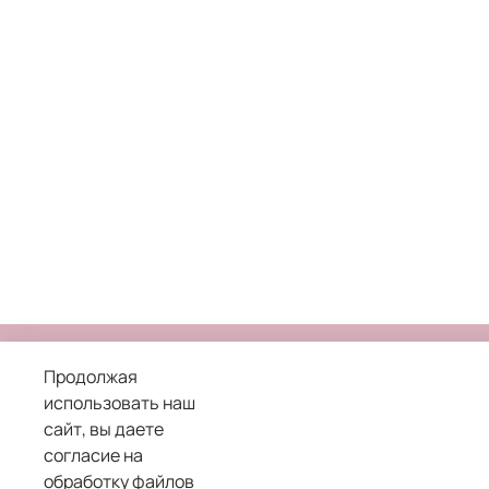
Продолжая
использовать наш
сайт, вы даете
8 800 101 04 05
согласие на
обработку файлов
служба заботы о клиентах