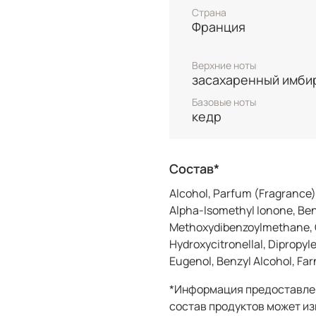
засахаренного имбиря 
Страна
который придает компо
Франция
игривость.​
База завершается живы
Верхние ноты
засахаренный имби
обеспечивая умеренную
формат 30 мл представ
Базовые ноты
регулярного использов
кедр
распространять сияние
искрящийся аромат пре
использования, весенн
Состав*
жизни, подчеркивая мо
Alcohol, Parfum (Fragrance
Twilly d'Hermès Eau Gi
Alpha-Isomethyl Ionone, Benzy
представлена в флакон
Methoxydibenzoylmethane, Ci
ярко-желтого цвета, у
Hydroxycitronellal, Dipropyle
лентой на крышечке — 
Eugenol, Benzyl Alcohol, Fa
ароматов Twilly d'Herm
оно напоминает о шелко
*Информация предоставлен
радостной разноцветно
состав продуктов может из