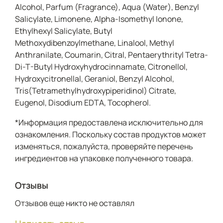
Alcohol, Parfum (Fragrance), Aqua (Water), Benzyl
нашли свой идеальный аромат и хотят
наслаждаться им максимально долго.
Salicylate, Limonene, Alpha-Isomethyl Ionone,
Ethylhexyl Salicylate, Butyl
Methoxydibenzoylmethane, Linalool, Methyl
Anthranilate, Coumarin, Citral, Pentaerythrityl Tetra-
Di-T-Butyl Hydroxyhydrocinnamate, Citronellol,
Hydroxycitronellal, Geraniol, Benzyl Alcohol,
Tris(Tetramethylhydroxypiperidinol) Citrate,
Eugenol, Disodium EDTA, Tocopherol.
*Информация предоставлена исключительно для
ознакомления. Поскольку состав продуктов может
изменяться, пожалуйста, проверяйте перечень
ингредиентов на упаковке полученного товара.
Отзывы
Отзывов еще никто не оставлял