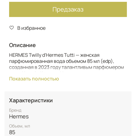
Предзаказ
В избранное
Описание
HERMES Twilly d'Hermes Tutti — женская
парфюмированная вода объемом 85 мл (edp),
созданная в 2023 году талантливым парфюмером
дома Hermès Кристин Нагель специально для
Показать полностью
свободных и многогранных девушек Hermès.
Аромат воплощает свободу, легкость и смелость,
отражая индивидуальность своей
обладательницы и объединяя всех уникальных
Характеристики
женщин, борющихся за свою независимость и
осуществляющих свои мечты.
Бренд
Hermes
Композиция раскрывается экзотическими нотами
Объем, мл
личи, придающими умеренно сладкий, вкусный и
85
чувственный акцент с мотивами мускатного