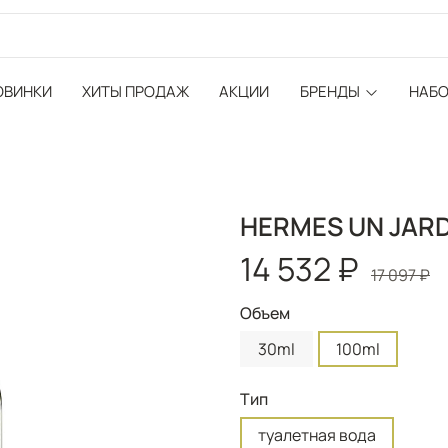
ОВИНКИ
ХИТЫ ПРОДАЖ
АКЦИИ
БРЕНДЫ
НАБ
HERMES UN JARDIN
14 532 ₽
17 097 ₽
Объем
30ml
100ml
Тип
туалетная вода