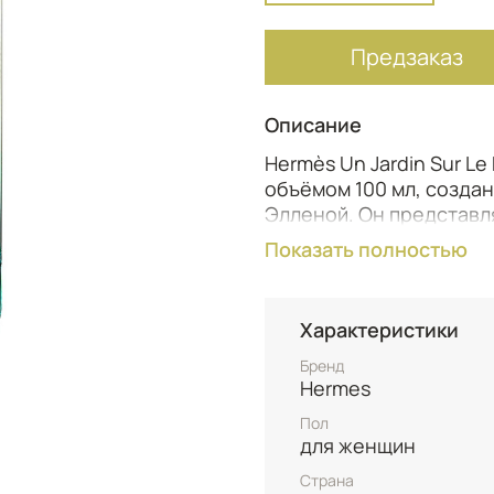
Предзаказ
Описание
Hermès Un Jardin Sur Le
объёмом 100 мл, созда
Элленой. Он представл
вдохновленную прогулк
Показать полностью
Асуане, Египет. Аромат
сикомора, создавая све
градиентным зеленым с
Характеристики
упаковка украшена изо
художницей Вероникой 
Бренд
Hermes
вдохновленный прогулк
Асуане, с нотами грейп
Пол
для женщин
Страна