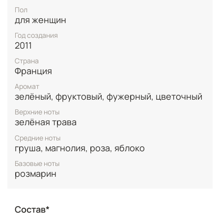
магнолии и пикантным розмарином. Этот аромат
Пол
света и наслаждения, пленительный и веселый,
для женщин
создает атмосферу радости и счастья, напоминая
Год создания
о летних днях, наполненных моментами
2011
блаженства и отдыха.
Страна
Франция
Аромат
зелёный, фруктовый, фужерный, цветочный
Верхние ноты
зелёная трава
Средние ноты
груша, магнолия, роза, яблоко
Базовые ноты
розмарин
Состав*