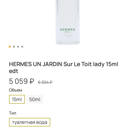
HERMES UN JARDIN Sur Le Toit lady 15ml
edt
5 059 ₽
6 324 ₽
Объем
15ml
50ml
Тип
туалетная вода