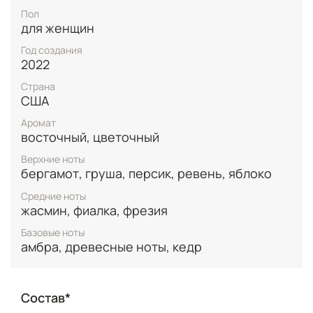
стилизованный под скалы каньона с розовым
Пол
оттенком и рельефным логотипом, идеально
для женщин
передаёт дух беззаботной дружбы и единения с
природой, где каждая деталь говорит о смелости и
Год создания
женственности.
2022
Страна
США
Аромат
восточный, цветочный
Верхние ноты
бергамот, груша, персик, ревень, яблоко
Средние ноты
жасмин, фиалка, фрезия
Базовые ноты
амбра, древесные ноты, кедр
Состав*