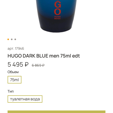
арт.
17946
HUGO DARK BLUE men 75ml edt
5 495 ₽
6 869 ₽
Объем
75ml
Тип
туалетная вода