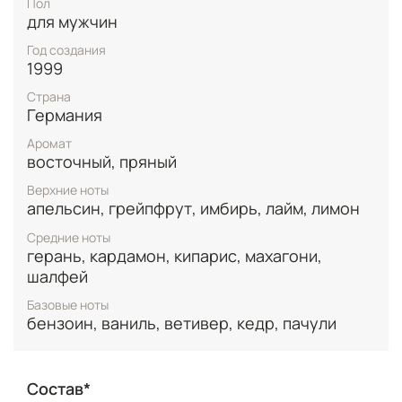
Пол
насыщенная база из кедра, пачули, замши и
для мужчин
ветивера с смолистыми нотами олибанума,
оставляющая шлейф, полный тайны и магнетизма.
Год создания
1999
Этот аромат — главное оружие соблазнения для
тех, кто танцует под ритм ночного города и знает
Страна
силу своего обаяния.
Германия
Аромат
восточный, пряный
Верхние ноты
апельсин, грейпфрут, имбирь, лайм, лимон
Средние ноты
герань, кардамон, кипарис, махагони,
шалфей
Базовые ноты
бензоин, ваниль, ветивер, кедр, пачули
Состав*