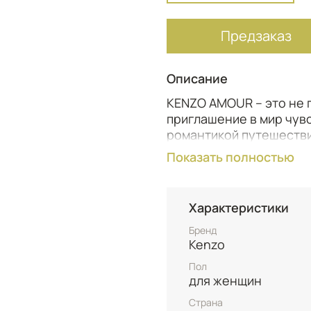
Предзаказ
Описание
KENZO AMOUR – это не 
приглашение в мир чув
романтикой путешестви
и очарованием. Его пл
Показать полностью
словно приглашают при
мускусно-древесно-цве
чарующий дуэт цветка 
Характеристики
теплой Древесиной Тан
AMOUR – это яркое оль
Бренд
Kenzo
влюбленной женщины, к
каждом мгновении.
Пол
для женщин
Страна