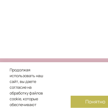
Продолжая
использовать наш
сайт, вы даете
8 800 101 04 05
согласие на
обработку файлов
служба заботы о клиентах
cookie, которые
Понятно
обеспечивают