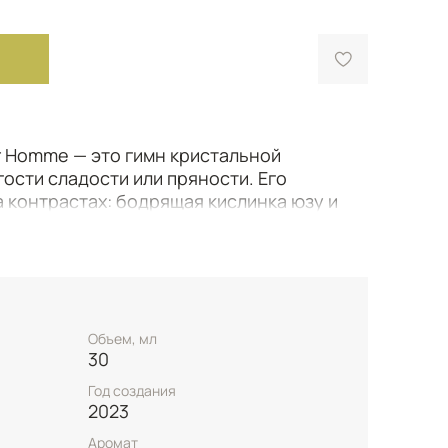
r Homme — это гимн кристальной
ости сладости или пряности. Его
 контрастах: бодрящая кислинка юзу и
ые ноты переплетаются с прохладой
тью зелёного перца. Этот аромат словно
н столь же лёгок, сколь и выразителен,
раз мужчины, чья энергия и
за сдержанной элегантностью.
Объем, мл
30
Год создания
2023
Аромат