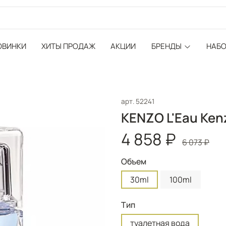
ОВИНКИ
ХИТЫ ПРОДАЖ
АКЦИИ
БРЕНДЫ
НАБ
арт.
52241
KENZO L'Eau Ken
4 858 ₽
6 073 ₽
Объем
30ml
100ml
Тип
туалетная вода