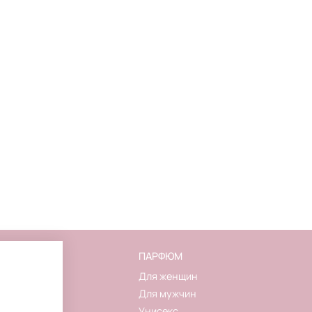
FLAKON
ПАРФЮМ
О магазине
Для женщин
Контакты
Для мужчин
Новинки
Унисекс