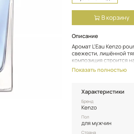
В корзину
Описание
Аромат L'Eau Kenzo pou
свежести, лишённой тяг
композиция строится на
прозрачные растительн
Показать полностью
лотоса и лёгкой жгучес
пробуждает ото сна — о
идеально передавая об
Характеристики
чувственность скрыты 
Бренд
Kenzo
Пол
для мужчин
Страна