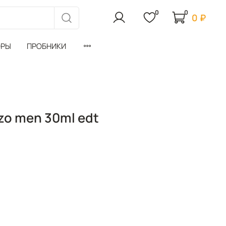
0
0
0 ₽
ОРЫ
ПРОБНИКИ
zo men 30ml edt