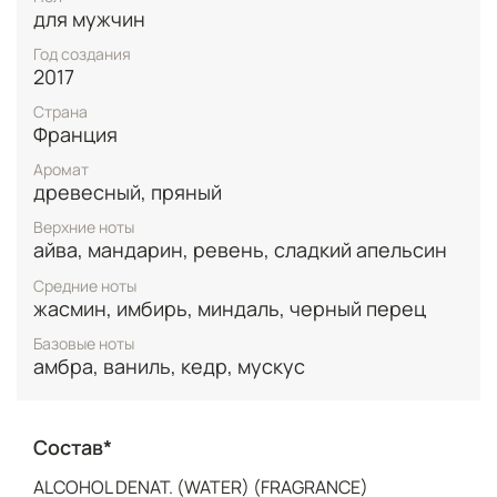
гармоничным и привлекательным круглый год.
для мужчин
Год создания
2017
Страна
Франция
Аромат
древесный, пряный
Верхние ноты
айва, мандарин, ревень, сладкий апельсин
Средние ноты
жасмин, имбирь, миндаль, черный перец
Базовые ноты
амбра, ваниль, кедр, мускус
Состав*
ALCOHOL DENAT. (WATER) (FRAGRANCE)