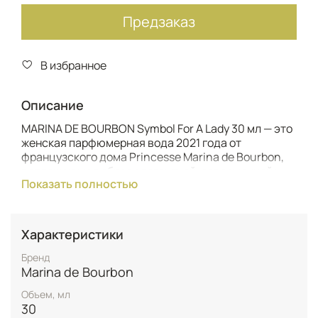
Предзаказ
В избранное
Описание
MARINA DE BOURBON Symbol For A Lady 30 мл — это
женская парфюмерная вода 2021 года от
французского дома Princesse Marina de Bourbon,
воплощающая образ элегантной, современной и
Показать полностью
уверенной в себе женщины. Аромат относится к
цветочно‑фруктовому направлению и адресован
тем, кто любит свежие, яркие, но не слишком
сладкие композиции с изысканным характером.
Характеристики
Формат тридцать миллилитров удобен для
сумочки и подойдёт как для пробы, так и для тех,
Бренд
кто предпочитает компактные флаконы.​
Marina de Bourbon
Объем, мл
Композиция Symbol For A Lady строится на
30
контрасте сочных фруктов, нежных цветов и