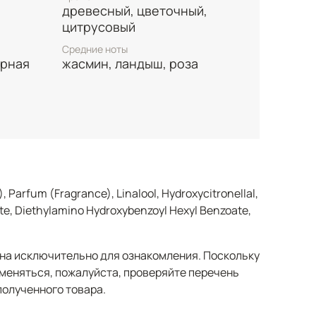
древесный, цветочный,
дыш. Финальный шлейф окутывает теплым
цитрусовый
ндалового дерева, виргинского кедра и
у завершенность и мягкую
Средние ноты
ерная
жасмин, ландыш, роза
дится в Германии и относится к
т, предлагая отличное качество по
даря сбалансированной пирамиде, MEXX
 звучит свежо и ненавязчиво, что делает
как для офисных будней, так и для
нь, особенно в теплое время года.
, Parfum (Fragrance), Linalool, Hydroxycitronellal,
e, Diethylamino Hydroxybenzoyl Hexyl Benzoate,
а исключительно для ознакомления. Поскольку
меняться, пожалуйста, проверяйте перечень
полученного товара.