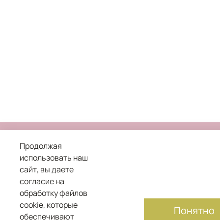
Продолжая
использовать наш
сайт, вы даете
8 800 101 04 05
согласие на
обработку файлов
служба заботы о клиентах
cookie, которые
Понятно
обеспечивают