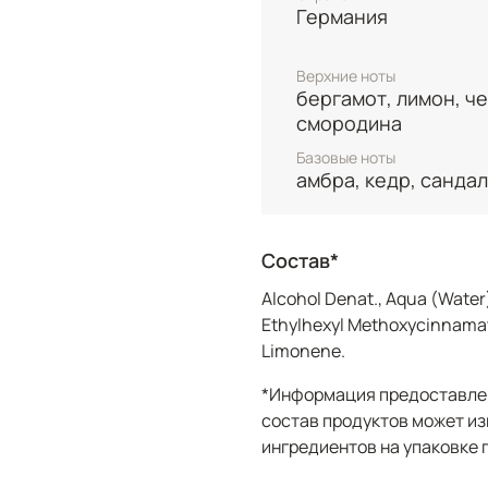
Германия
жасмин и весенний лан
и уютным облаком из са
амбры, придавая образ
Верхние ноты
бергамот, лимон, ч
чувственность.​
смородина
Туалетная вода произво
Базовые ноты
категории миддл-марке
амбра, кедр, сандал
доступной цене. Благо
Woman универсален: он
его идеальным выбором 
Состав*
прогулок в выходной де
Alcohol Denat., Aqua (Water)
Ethylhexyl Methoxycinnamat
Limonene.
*Информация предоставлен
состав продуктов может из
ингредиентов на упаковке 