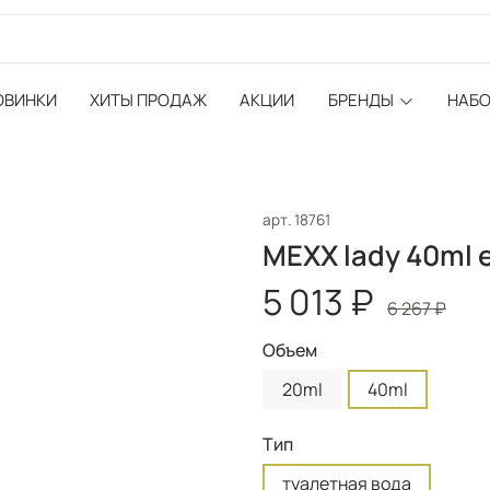
ОВИНКИ
ХИТЫ ПРОДАЖ
АКЦИИ
БРЕНДЫ
НАБ
арт.
18761
MEXX lady 40ml 
5 013 ₽
6 267 ₽
Объем
20ml
40ml
Тип
туалетная вода