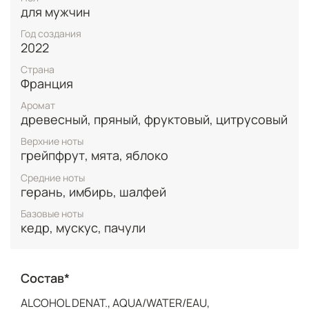
энергией. В «сердце» аромата пряный имбирь
для мужчин
гармонично сочетается с травянистыми
оттенками шалфея и герани, придавая звучанию
Год создания
мужской характер и динамику. База построена на
2022
благородных древесных нотах кедра, теплых
Страна
пачули и мускуса, которые оставляют спокойный и
Франция
уверенный шлейф.​
Аромат
Дизайн флакона объемом пятьдесят миллилитров
древесный, пряный, фруктовый, цитрусовый
подчеркивает экологичность продукта: он
выполнен из переработанного стекла. Это
Верхние ноты
универсальный древесно-ароматический парфюм,
грейпфрут, мята, яблоко
который идеально подходит для повседневного
Средние ноты
использования, даря ощущение чистоты и
герань, имбирь, шалфей
утренней свежести в течение всего дня.
Базовые ноты
кедр, мускус, пачули
Состав*
ALCOHOL DENAT., AQUA/WATER/EAU,