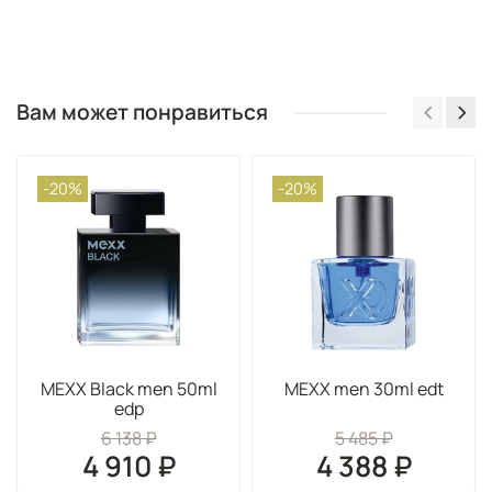
Вам может понравиться
-20%
-20%
MEXX Black men 50ml
MEXX men 30ml edt
edp
6 138 ₽
5 485 ₽
4 910 ₽
4 388 ₽