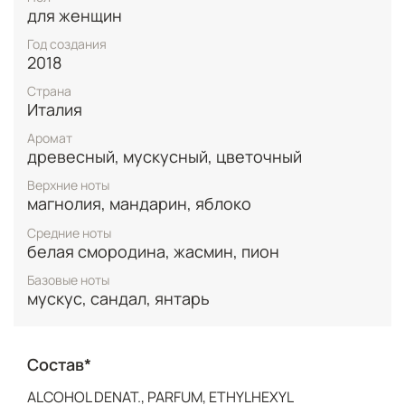
выбрала для их выражения язык изысканной
для женщин
парфюмерии.
Год создания
2018
Страна
Италия
Аромат
древесный, мускусный, цветочный
Верхние ноты
магнолия, мандарин, яблоко
Средние ноты
белая смородина, жасмин, пион
Базовые ноты
мускус, сандал, янтарь
Состав*
ALCOHOL DENAT., PARFUM, ETHYLHEXYL