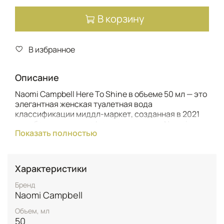
В корзину
В избранное
Описание
Naomi Campbell Here To Shine в объеме 50 мл — это
элегантная женская туалетная вода
классификации миддл-маркет, созданная в 2021
году британским парфюмерным домом Naomi
Показать полностью
Campbell. Этот древесно-цветочный аромат
воплощает современную женственность,
уверенность и стремление сиять, адресован
целеустремленным активным женщинам, которые
Характеристики
точно знают, чего хотят от жизни и не боятся
проявлять свою индивидуальность. Композиция
Бренд
открывается ярким фруктово-пряным аккордом
Naomi Campbell
сочной азиатской груши, освежающего бергамота
Объем, мл
и пикантного розового перца, создавая
50