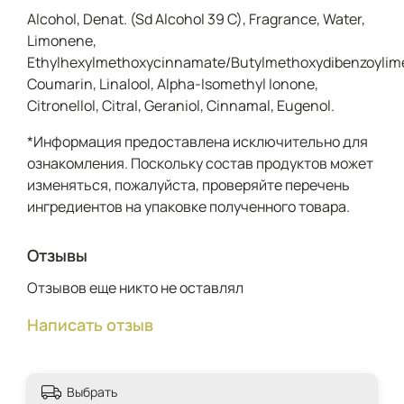
аксессуаром, подчеркивающим уникальность
Alcohol, Denat. (Sd Alcohol 39 C), Fragrance, Water,
характера.​
Limonene,
Туалетная вода Here To Shine британского
Ethylhexylmethoxycinnamate/Butylmethoxydibenzoylimet
производства создана для уверенных в себе
Coumarin, Linalool, Alpha-Isomethyl Ionone,
современных женщин, которые ценят баланс
Citronellol, Citral, Geraniol, Cinnamal, Eugenol.
между свежестью и чувственностью, готовы сиять
каждый день и оставлять незабываемое
*Информация предоставлена исключительно для
впечатление. Мотивирующее веяние вдохновляет
ознакомления. Поскольку состав продуктов может
и воодушевляет, создавая на горизонте новые
планы и возвышая амбиции обладательницы. Этот
изменяться, пожалуйста, проверяйте перечень
парфюм станет идеальным подарком для близкого
ингредиентов на упаковке полученного товара.
человека благодаря яркому дизайну флакона и
элегантной композиции.​
Отзывы
Отзывов еще никто не оставлял
Написать отзыв
Выбрать