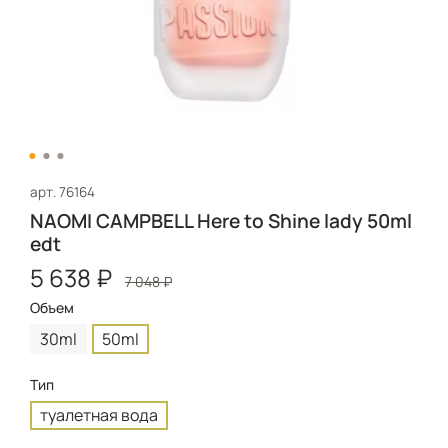
арт.
76164
NAOMI CAMPBELL Here to Shine lady 50ml
edt
5 638 ₽
7 048 ₽
Объем
30ml
50ml
Тип
туалетная вода