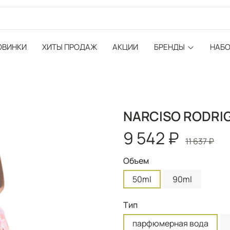
ОВИНКИ
ХИТЫ ПРОДАЖ
АКЦИИ
БРЕНДЫ
НАБ
NARCISO RODRIGU
9 542 ₽
11 637 ₽
Объем
50ml
90ml
Тип
парфюмерная вода