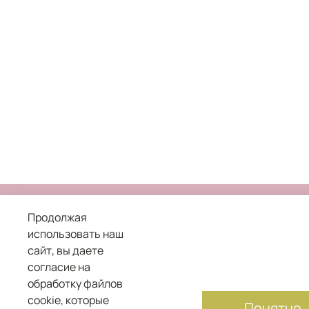
Продолжая
использовать наш
сайт, вы даете
8 800 101 04 05
согласие на
обработку файлов
служба заботы о клиентах
cookie, которые
Понятно