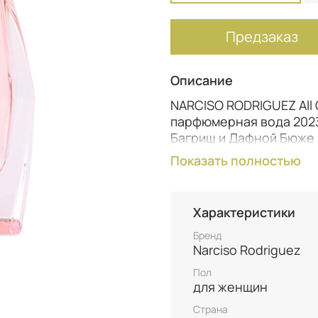
Предзаказ
Описание
NARCISO RODRIGUEZ All 
парфюмерная вода 202
Багриш и Дафной Бюже 
живут полной жизнью и 
Показать полностью
к цветочно‑древесно‑м
целостности и полноты
звучание фирменного м
Характеристики
миллилитров удобен дл
как для повседневного 
Бренд
Narciso Rodriguez
Композиция All Of Me о
Пол
создающими свежее, в
для женщин
В сердце звучат роза, 
Страна
формирующие пышный, 