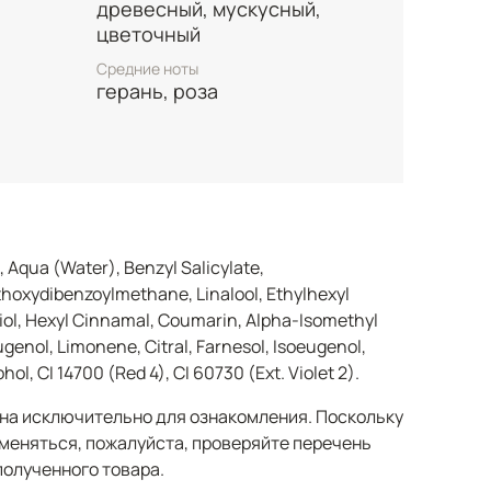
древесный, мускусный,
оттенками. Базовые ноты представлены
цветочный
ами мускуса и сандаловым деревом,
бое измерение — мягкость, сияние и
Средние ноты
герань, роза
стуру, создавая стойкий,
​
стественную красоту и уверенность
уместен в любое время года и подходит
ия и офиса, так и для вечерних выходов и
 создавая ощущение полноты и гармонии.​
 Aqua (Water), Benzyl Salicylate,
thoxydibenzoylmethane, Linalool, Ethylhexyl
aniol, Hexyl Cinnamal, Coumarin, Alpha-Isomethyl
genol, Limonene, Citral, Farnesol, Isoeugenol,
ol, CI 14700 (Red 4), CI 60730 (Ext. Violet 2).
а исключительно для ознакомления. Поскольку
меняться, пожалуйста, проверяйте перечень
полученного товара.