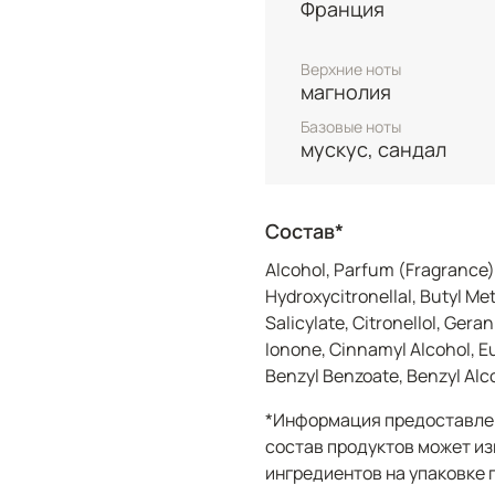
Франция
зелёными и пудровыми 
шестью различными вид
которые привносят осо
Верхние ноты
магнолия
богатую древесную тек
обволакивающий шлейф.
Базовые ноты
мускус, сандал
Аромат подчёркивает е
современной женщины, 
как для дневного ношен
Состав*
романтических встреч,
Alcohol, Parfum (Fragrance),
Hydroxycitronellal, Butyl Me
Salicylate, Citronellol, Ger
Ionone, Cinnamyl Alcohol, Eu
Benzyl Benzoate, Benzyl Alcoh
*Информация предоставлен
состав продуктов может из
ингредиентов на упаковке 