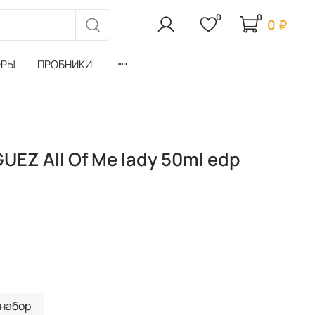
0
0
0 ₽
ОРЫ
ПРОБНИКИ
EZ All Of Me lady 50ml edp
набор