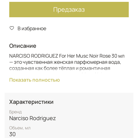
Предзаказ
В избранное
Описание
NARCISO RODRIGUEZ For Her Musc Noir Rose 30 мл
— это чувственная женская парфюмерная вода,
созданная как более тёплая и романтичная
интерпретация классического Musc Noir в линии
Показать полностью
For Her. Аромат относится к
цветочно‑восточно‑мускусному направлению и
адресован женщинам, которые любят мягкие,
интимные, «под кожу» композиции с акцентом на
Характеристики
розу и мускус.​
Бренд
Верхние ноты открываются свежим бергамотом и
Narciso Rodriguez
сочными фруктовыми акцентами, которые плавно
Объем, мл
переходят в сердце из дамасской розы, туберозы и
30
фирменного мускуса Narciso Rodriguez, создавая