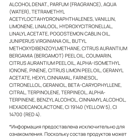
ALCOHOL DENAT., PARFUM (FRAGRANCE), AQUA
(WATER), TETRAMETHYL
ACETYLOCTAHYDRONAPHTHALENES, VANILLIN,
LIMONENE, LINALOOL, HYDROXYCITRONELLAL,
LINALYL ACETATE, POGOSTEMON CABLIN OIL,
JUNIPERUS VIRGINIANA OIL, BUTYL
METHOXYDIBENZOYLMETHANE, CITRUS AURANTIUM
BERGAMIA (BERGAMOT) PEEL OIL, COUMARIN,
CITRUS AURANTIUM PEEL OIL, ALPHA-ISOMETHYL
IONONE, PINENE, CITRUS LIMON PEEL OIL, GERANYL
ACETATE, HEXYL CINNAMAL, FARNESOL,
CITRONELLOL, GERANIOL, BETA-CARYOPHYLLENE,
CITRAL, TERPINOLENE, TERPINEOL, ALPHA-
TERPINENE, BENZYL ALCOHOL, CINNAMYL ALCOHOL,
HEXADECANOLACTONE, CI 19140 (YELLOW 5), CI
14700 (RED 4).
*Информация предоставлена исключительно для
ознакомления. Поскольку состав продуктов может