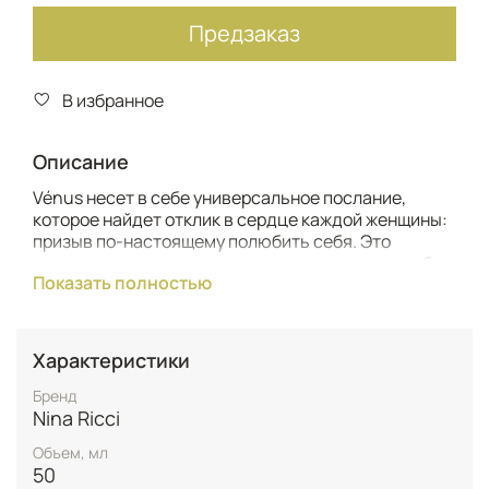
Предзаказ
В избранное
Описание
Vénus несет в себе универсальное послание,
которое найдет отклик в сердце каждой женщины:
призыв по-настоящему полюбить себя. Это
приглашение остановиться, прислушаться к себе и
Показать полностью
раскрыть свою внутреннюю красоту.
Новая парфюмерная вода – это сияющая
цветочная шипровая композиция, которая
Характеристики
завораживает с первых нот. В сердце аромата –
величественная магнолия. Этот редкий и
Бренд
многогранный цветок, подобно драгоценному
Nina Ricci
камню, раскрывает свое великолепие и
Объем, мл
чувственность, придавая Vénus неповторимое
50
звучание.