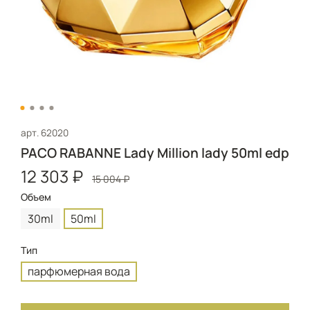
арт.
62020
PACO RABANNE Lady Million lady 50ml edp
12 303 ₽
15 004 ₽
Объем
30ml
50ml
Тип
парфюмерная вода