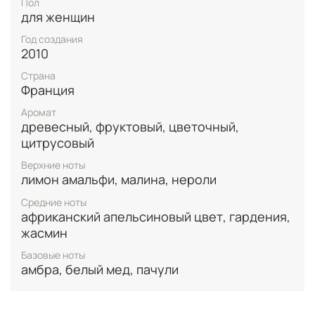
Пол
гардения, формируя насыщенный белоцветочный
для женщин
букет с кремовой нежностью. Базу строят белый
мёд, пачули и амбра, за счёт чего аромат
Год создания
приобретает тёплую, бархатистую глубину и
2010
запоминающийся сладко‑амбровый шлейф. В
Страна
концентрации Eau de Parfum Lady Million известна
Франция
хорошей стойкостью (порядка 8 часов и более) и
заметным шлейфом, поэтому особенно уместна
Аромат
для вечеринок, свиданий, выходов в ресторан и
древесный, фруктовый, цветочный,
торжественных мероприятий, а при умеренном
цитрусовый
нанесении подойдёт и для повседневного
ношения.
Верхние ноты
лимон амальфи, малина, нероли
Средние ноты
африканский апельсиновый цвет, гардения,
жасмин
Базовые ноты
амбра, белый мед, пачули