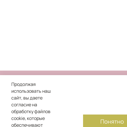
Продолжая
использовать наш
сайт, вы даете
8 800 101 04 05
согласие на
обработку файлов
служба заботы о клиентах
cookie, которые
Понятно
обеспечивают