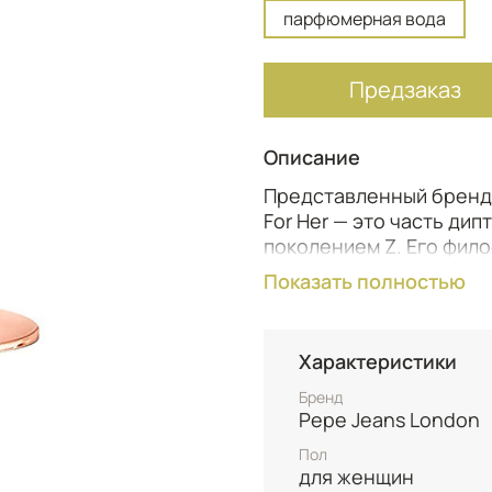
парфюмерная вода
Предзаказ
Описание
Представленный брендо
For Her — это часть дип
поколением Z. Его фил
любовь к ярким контрас
Показать полностью
мартини сразу настраив
обещая необычный пар
Характеристики
Композиция начинается
танжерина смешиваетс
Бренд
молока и воздушной сл
Pepe Jeans London
гурманский коктейль в
Пол
тёплый характер: минда
для женщин
уловимыми, «алкоголь