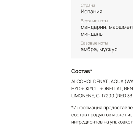
Страна
водки. Финальный аккор
Испания
чувственный след из со
волнующего мускуса. Эт
Верхние ноты
мандарин, маршмел
смелость, сладость жиз
миндаль
образами.
Базовые ноты
амбра, мускус
Состав*
ALCOHOL DENAT., AQUA (WA
HYDROXYCITRONELLAL, BEN
LIMONENE, CI 17200 (RED 33)
*Информация предоставлен
состав продуктов может из
ингредиентов на упаковке 