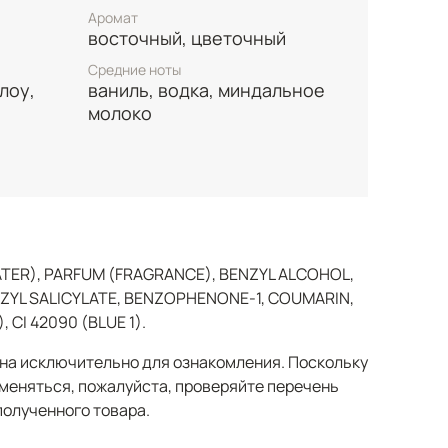
Аромат
д закрепляет образ, оставляя на коже
восточный, цветочный
лоноватого янтаря и чистого,
о аромат-заявление для тех, кто ценит
Средние ноты
лоу,
ваниль, водка, миндальное
ни и не боится экспериментировать с
молоко
TER), PARFUM (FRAGRANCE), BENZYL ALCOHOL,
ZYL SALICYLATE, BENZOPHENONE-1, COUMARIN,
, CI 42090 (BLUE 1).
а исключительно для ознакомления. Поскольку
меняться, пожалуйста, проверяйте перечень
полученного товара.