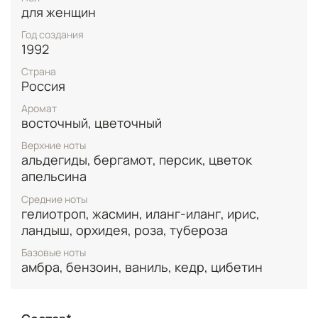
современность.
для женщин
Год создания
1992
Страна
Россия
Аромат
восточный, цветочный
Верхние ноты
альдегиды, бергамот, персик, цветок
апельсина
Средние ноты
гелиотроп, жасмин, иланг-иланг, ирис,
ландыш, орхидея, роза, тубероза
Базовые ноты
амбра, бензоин, ваниль, кедр, цибетин