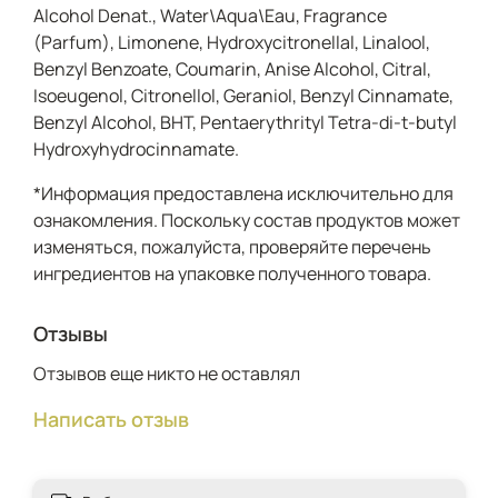
Alcohol Denat., Water\Aqua\Eau, Fragrance
с характером: одновременно фруктовым, пряным,
кожаным и дымным, но в узнаваемой люксовой
(Parfum), Limonene, Hydroxycitronellal, Linalool,
подаче Tom Ford.
Benzyl Benzoate, Coumarin, Anise Alcohol, Citral,
Isoeugenol, Citronellol, Geraniol, Benzyl Cinnamate,
Benzyl Alcohol, BHT, Pentaerythrityl Tetra-di-t-butyl
Hydroxyhydrocinnamate.
*Информация предоставлена исключительно для
ознакомления. Поскольку состав продуктов может
изменяться, пожалуйста, проверяйте перечень
ингредиентов на упаковке полученного товара.
Отзывы
Отзывов еще никто не оставлял
Написать отзыв