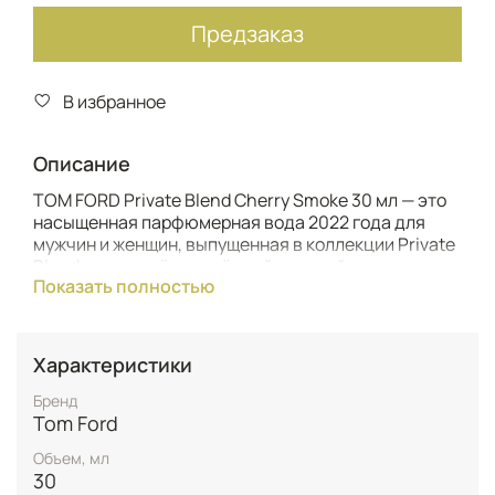
Предзаказ
В избранное
Описание
TOM FORD Private Blend Cherry Smoke 30 мл — это
насыщенная парфюмерная вода 2022 года для
мужчин и женщин, выпущенная в коллекции Private
Blend и посвящённая тёмной, дымной стороне
Показать полностью
вишни. Аромат относится к категории тёплых
древесно‑фруктовых композиций с заметным
пряным акцентом и задуман как более глубокий,
вечерний вариант вишнёвой темы бренда Tom
Характеристики
Ford. Флакон объемом тридцать миллилитров
выполнен в тёмно‑вишнёвом цвете и удобен как
Бренд
для постоянного использования, так и для
Tom Ford
знакомства с ароматом в формате люксового
Объем, мл
интернет‑магазина.​
30