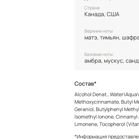
кашемирового пальто н
Страна
Флакон 50 мл в фирменн
Канада, США
оптимальный выбор для
кто хочет окружить себ
Верхние ноты
элегантности каждый д
матэ, тимьян, шафр
Базовые ноты
амбра, мускус, сан
Состав*
Alcohol Denat., Water\Aqua\
Methoxycinnamate, Butyl Me
Geraniol, Butylphenyl Methyl
Isomethyl Ionone, Cinnamyl A
Limonene, Tocopherol (Vitami
*Информация предоставлен