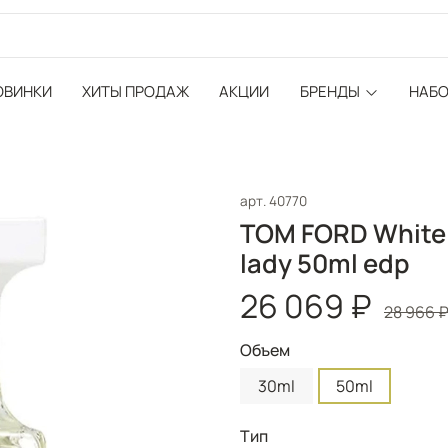
ОВИНКИ
ХИТЫ ПРОДАЖ
АКЦИИ
БРЕНДЫ
НАБ
арт.
40770
TOM FORD White 
lady 50ml edp
26 069 ₽
28 966 
Объем
30ml
50ml
Тип