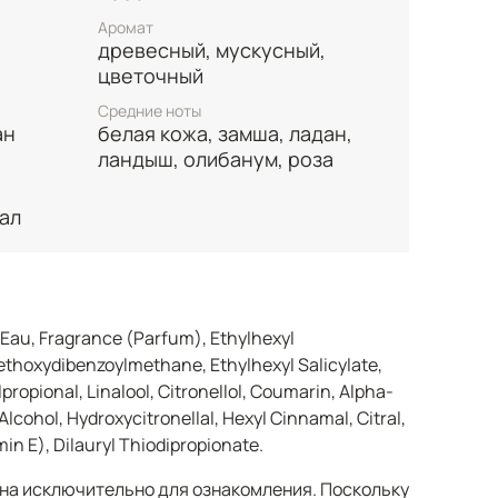
а голое тело.
Аромат
ом белом дизайне Private Blend —
древесный, мускусный,
 повседневной нишевой роскоши и тех,
цветочный
я аурой тихой, но уверенной
Средние ноты
ень.
ан
белая кожа, замша, ладан,
ландыш, олибанум, роза
дал
Eau, Fragrance (Parfum), Ethylhexyl
thoxydibenzoylmethane, Ethylhexyl Salicylate,
propional, Linalool, Citronellol, Coumarin, Alpha-
lcohol, Hydroxycitronellal, Hexyl Cinnamal, Citral,
n E), Dilauryl Thiodipropionate.
а исключительно для ознакомления. Поскольку