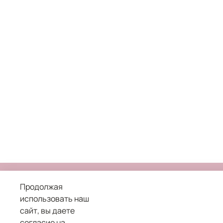
Продолжая
использовать наш
сайт, вы даете
8 800 101 04 05
согласие на