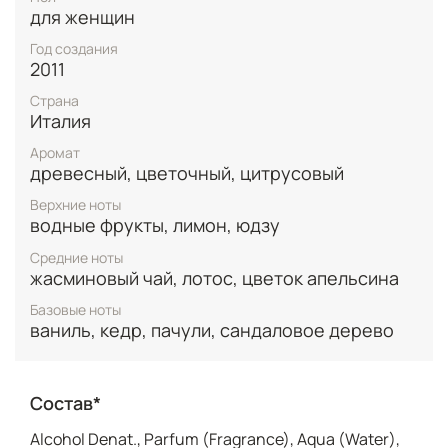
создавая ауру нежной женственности и гармонии.
для женщин
В базе обволакивает тепло белого пачули, кедра,
сандала и ванили — чувственный, стойкий финал,
Год создания
оставляющий глубокое, соблазнительное эхо.
2011
Страна
Иконический белый флакон с золотыми акцентами
Италия
символизирует роскошь и чистоту, подходя для
любого сезона, особенно весны и осени, на
Аромат
дневные или вечерние события. Это вечный выбор
древесный, цветочный, цитрусовый
для тех, кто ищет люксовый аромат,
подчёркивающий статус и шарм.
Верхние ноты
водные фрукты, лимон, юдзу
Средние ноты
жасминовый чай, лотос, цветок апельсина
Базовые ноты
ваниль, кедр, пачули, сандаловое дерево
Состав*
Alcohol Denat., Parfum (Fragrance), Aqua (Water),