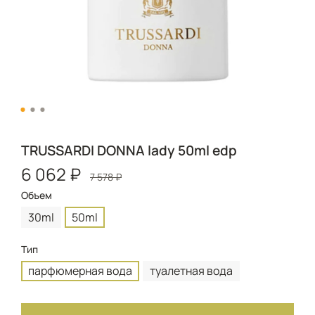
TRUSSARDI DONNA lady 50ml edp
6 062 ₽
7 578 ₽
Объем
30ml
50ml
Тип
парфюмерная вода
туалетная вода