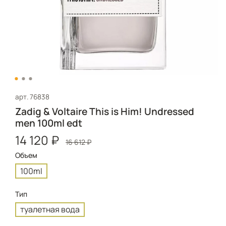
арт.
76838
Zadig & Voltaire This is Him! Undressed
men 100ml edt
14 120 ₽
16 612 ₽
Объем
100ml
Тип
туалетная вода