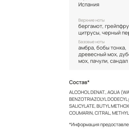
Испания
насыщенный и притяга
Верхние ноты
бергамот, грейпфру
цитрусы, черный пе
Базовые ноты
амбра, бобы тонка,
древесный мох, ду
мох, пачули, сандал
Состав*
ALCOHOL DENAT., AQUA (WA
BENZOTRIAZOLYL DODECYL 
SALICYLATE, BUTYL METHO
COUMARIN, CITRAL, METHY
*Информация предоставлен