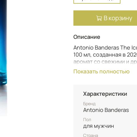
В корзину
Описание
Antonio Banderas The I
100 мл, созданная в 20
аромат со свежими и д
мужественность и уни
Показать полностью
Композиция открывает
из искристого бергамот
Характеристики
черного перца, создаю
Сердце аромата раскр
Бренд
фиалкового листа, бла
Antonio Banderas
формируя элегантную 
Пол
Завершается The Icon 
для мужчин
восточной амбры, санда
Страна
бобов тонка с дополни