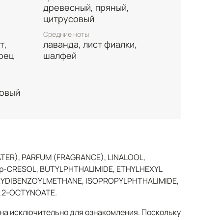
древесный, пряный,
тельный пряно-древесный шлейф.
цитрусовый
Средние ноты
т,
лаванда, лист фиалки,
рец
шалфей
бовый
TER), PARFUM (FRAGRANCE), LINALOOL,
p-CRESOL, BUTYLPHTHALIMIDE, ETHYLHEXYL
XYDIBENZOYLMETHANE, ISOPROPYLPHTHALIMIDE,
L 2-OCTYNOATE.
а исключительно для ознакомления. Поскольку