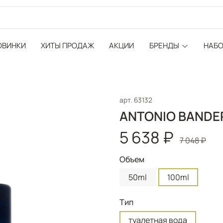
ОВИНКИ
ХИТЫ ПРОДАЖ
АКЦИИ
БРЕНДЫ
НАБ
арт.
63132
ANTONIO BANDER
5 638 ₽
7 048 ₽
Объем
50ml
100ml
Тип
туалетная вода