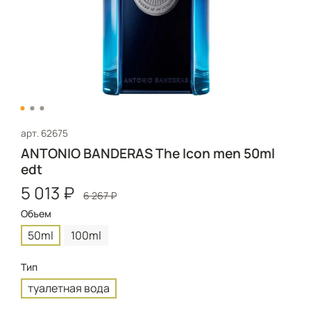
арт.
62675
ANTONIO BANDERAS The Icon men 50ml
edt
5 013 ₽
6 267 ₽
Объем
50ml
100ml
Тип
туалетная вода