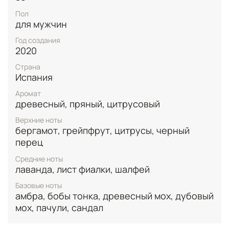
мужественную середину композиции.
Завершается The Icon роскошной базой из
Пол
древесного мха, восточной амбры, сандалового
для мужчин
дерева, пачули, дубового моха и бобов тонка с
Год создания
дополнительными амбровыми нотами, создавая
2020
насыщенный и притягательный пряно-древесный
шлейф.
Страна
Испания
Аромат
древесный, пряный, цитрусовый
Верхние ноты
бергамот, грейпфрут, цитрусы, черный
перец
Средние ноты
лаванда, лист фиалки, шалфей
Базовые ноты
амбра, бобы тонка, древесный мох, дубовый
мох, пачули, сандал