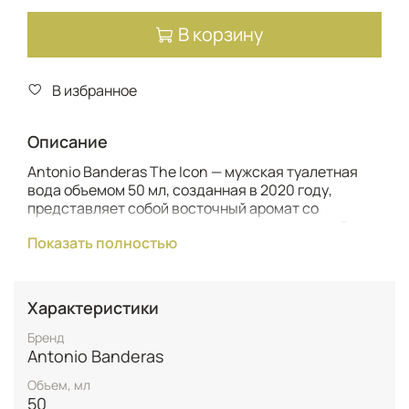
В корзину
В избранное
Описание
Antonio Banderas The Icon — мужская туалетная
вода объемом 50 мл, созданная в 2020 году,
представляет собой восточный аромат со
свежими и древесными нотами, воплощающий
Показать полностью
мужественность и уникальность каждого
успешного мужчины. Композиция открывается
зажигательным цитрусовым коктейлем из
искристого бергамота и сочного грейпфрута с
Характеристики
пряной искрой черного перца, создающего яркое и
энергичное вступление. Сердце аромата
Бренд
раскрывается ароматно-зелеными нотами
Antonio Banderas
фиалкового листа, благородной лаванды и
Объем, мл
свежего шалфея, формируя элегантную и
50