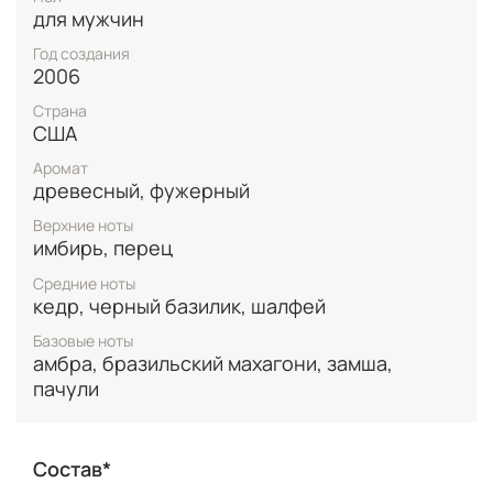
уверенность.
для мужчин
Завершающие аккорды оставляют после себя
Год создания
шлейф тепла и соблазна. Мягкая замша,
2006
экзотический бразильский махагони, землистые
пачули и чувственная амбра создают базу,
Страна
которая запомнится надолго.
США
Аромат
Euphoria Men Calvin Klein – это выбор тех, кто ищет
древесный, фужерный
парфюм с характером, стойкий и неповторимый,
способный подчеркнуть вашу уникальность и
Верхние ноты
притягательность.
имбирь, перец
Средние ноты
кедр, черный базилик, шалфей
Базовые ноты
амбра, бразильский махагони, замша,
пачули
Состав*