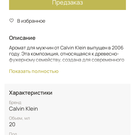
Предзаказ
В избранное
Описание
Аромат для мужчин от Calvin Klein выпущен в 2006
году. Эта композиция, относящаяся к древесно-
фужерному семейству, создана для современного
джентльмена, который стремится произвести
Показать полностью
неизгладимое впечатление.
С первых мгновений вас окутывает бодрящая
волна, где пряный имбирь встречается с
Характеристики
пикантным перцем, добавляя парфюму
искрящейся свежести и дерзкой остроты.
Бренд
Calvin Klein
Сердце аромата раскрывается элегантным трио:
глубокий черный базилик, ароматный шалфей и
Объем, мл
благородный кедр сплетаются в мужественный и
20
гармоничный букет, подчеркивая вашу
Пол