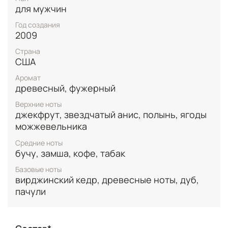
атмосферу. Подобно своему предшественнику, CK
для мужчин
Euphoria Intense Men, этот парфюм призван стать
тем самым завершающим штрихом, который
Год создания
сделает ваш образ по-настоящему
2009
безукоризненным.
Страна
США
В основе парфюмерной пирамиды лежат
благородные и глубокие ноты: бархатистая замша,
Аромат
насыщенный абсолю пачули и терпкий абсолю
древесный, фужерный
кофе. Их дополняют чувственные листья табака,
благородный кедр и крепкий дуб. Особую
Верхние ноты
пикантность и загадочность придают абсент и
джекфрут, звездчатый анис, полынь, ягоды
анис, а свежесть и терпкость вносят ягоды
можжевельника
можжевельника.
Средние ноты
бучу, замша, кофе, табак
Базовые ноты
вирджинский кедр, древесные ноты, дуб,
пачули