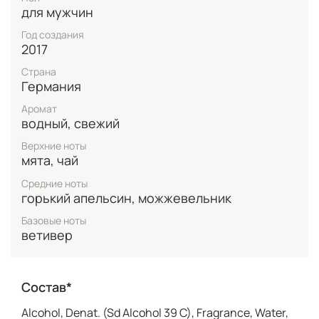
для мужчин
Вся эта мощь свежести заключена в элегантный
гладкий хромированный флакон – идеальный
Год создания
спутник для мужчины, который всегда в движении.
2017
Hugo Iced – это аромат для тех, кто не боится
Страна
вызовов, кого манит дух приключений и кто готов к
Германия
настоящему взрыву чувств. Максимальная
свежесть, которая будет сопровождать тебя днем
Аромат
и ночью.
водный, свежий
Верхние ноты
мята, чай
Средние ноты
горький апельсин, можжевельник
Базовые ноты
ветивер
Состав*
Alcohol, Denat. (Sd Alcohol 39 C), Fragrance, Water,