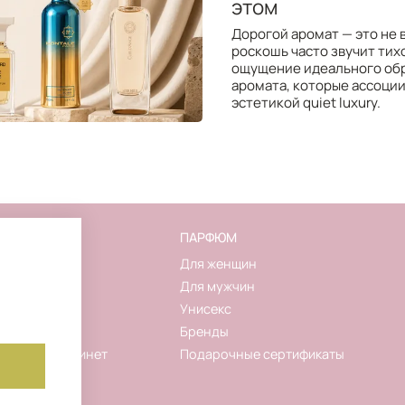
этом
Дорогой аромат — это не 
роскошь часто звучит тихо
ощущение идеального обр
аромата, которые ассоци
эстетикой quiet luxury.
FLAKON
ПАРФЮМ
О магазине
Для женщин
Контакты
Для мужчин
Новинки
Унисекс
Акции
Бренды
Личный кабинет
Подарочные сертификаты
Корзина
Избранное