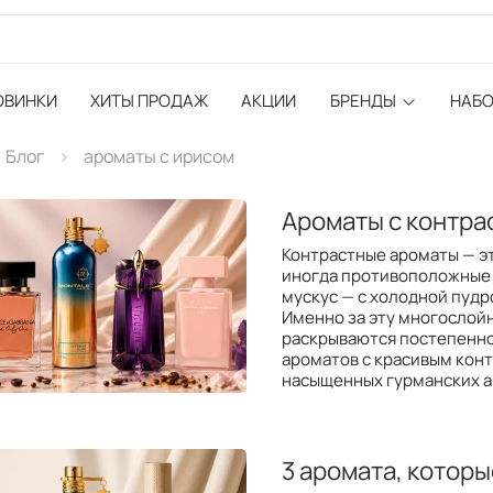
ОВИНКИ
ХИТЫ ПРОДАЖ
АКЦИИ
БРЕНДЫ
НАБ
Блог
ароматы с ирисом
Ароматы с контра
Контрастные ароматы — эт
иногда противоположные 
мускус — с холодной пудр
Именно за эту многослой
раскрываются постепенно 
ароматов с красивым кон
насыщенных гурманских а
3 аромата, которы