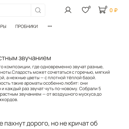
0
0
0 ₽
ОРЫ
ПРОБНИКИ
стным звучанием
о композиции, где одновременно звучат разные,
ноты.Сладость может сочетаться с горечью, мягкий
ой, а нежные цветы — с плотной тёплой базой.
ность такие ароматы особенно любят: они
и каждый раз звучат чуть по-новому. Собрали 5
трастным звучанием — от воздушного мускуса до
ккордов.
е пахнут дорого, но не кричат об