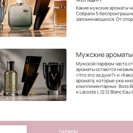
Какие мужские ароматы ч
Собрали 5 беспроигрышных
запоминающихся. От спорт
Мужские ароматы
Мужской парфюм часто ст
ароматы остаются незаме
«Что это за духи?» и «Ка
аромата, которые уже мно
комплиментарных: Boss Bott
и Lacoste L.12.12 Blanc Eau 
FLAKON
ПАРФЮМ