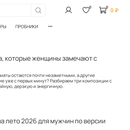
0
0
0 ₽
ОРЫ
ПРОБНИКИ
а, которые женщины замечают с
маты остаются почти незаметными, а другие
ие уже с первых минут? Разбираем три композиции с
ойную, дерзкую и энергичную.
а лето 2026 для мужчин по версии