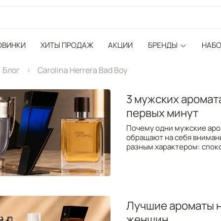
ОВИНКИ
ХИТЫ ПРОДАЖ
АКЦИИ
БРЕНДЫ
НАБ
Блог
Carolina Herrera Bad Boy
3 мужских аромат
первых минут
Почему одни мужские аро
обращают на себя вниман
разным характером: спок
Лучшие ароматы н
женщин